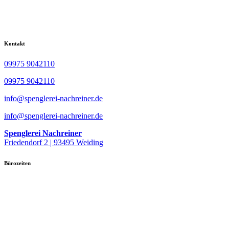
Kontakt
09975 9042110
09975 9042110
info@spenglerei-nachreiner.de
info@spenglerei-nachreiner.de
Spenglerei Nachreiner
Friedendorf 2 | 93495 Weiding
Bürozeiten
8:00 Uhr - 12:00 Uhr
Mo. - Do.
13:00 Uhr - 17:00 Uhr
Fr.
7:00 Uhr - 12:00 Uhr
Sa. - So.
Geschlossen